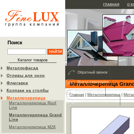
ГЛАВНАЯ
О 
Поиск
Каталог товаров
Металлофасад
Обратный звонок
Отливы для окон
Выезд замерщика
Флюгарки
Металлочерепица Grand
Колпаки на столбы
Посчитайте мне
Главная
|
Металлочерепица
|
Метал
Металлочерепица
Сравнительный расчет
Металлочерепица Roof
Line
Металлочерепица Grand
Line
Металлочерепица М28