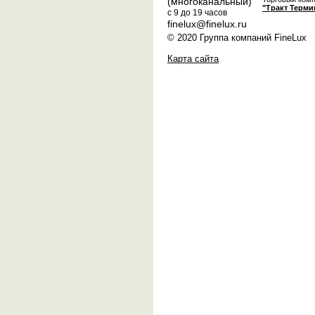
(многоканальный)
"Тракт Терми
с 9 до 19 часов
finelux@finelux.ru
© 2020 Группа компаний FineLux
Карта сайта