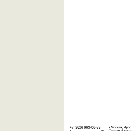
+7 (926) 663-06-89
г.Москва, Яро
Торговый ком