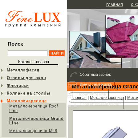
ГЛАВНАЯ
О 
Поиск
Каталог товаров
Металлофасад
Обратный звонок
Отливы для окон
Выезд замерщика
Флюгарки
Металлочерепица Grand
Колпаки на столбы
Посчитайте мне
Главная
|
Металлочерепица
|
Метал
Металлочерепица
Сравнительный расчет
Металлочерепица Roof
Line
Металлочерепица Grand
Line
Металлочерепица М28