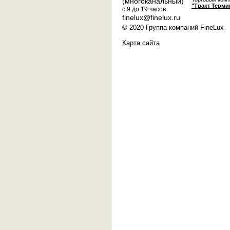
(многоканальный)
"Тракт Терми
с 9 до 19 часов
finelux@finelux.ru
© 2020 Группа компаний FineLux
Карта сайта