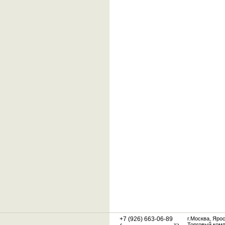
+7 (926) 663-06-89
г.Москва, Яро
Торговый ком