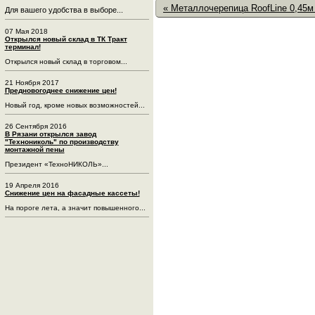
« Металлочерепица RoofLine 0,45м
Для вашего удобства в выборе...
07 Мая 2018
Открылся новый склад в ТК Тракт
терминал!
Открылся новый склад в торговом...
21 Ноября 2017
Предновогоднее снижение цен!
Новый год, кроме новых возможностей...
26 Сентября 2016
В Рязани открылся завод
"Технониколь" по производству
монтажной пены
Президент «ТехноНИКОЛЬ»...
19 Апреля 2016
Снижение цен на фасадные кассеты!
На пороге лета, а значит повышенного...