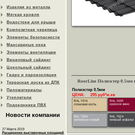
Изделия из металла
Мягкая кровля
Водостоки для крыши
Композитная черепица
Элементы безопасности
Мансардные окна
Элементы вентиляции
Виниловый сайдинг
Цокольный сайдинг
Гидро и пароизоляция
RoorLine Полиэстер 0.5мм
Террасная доска из ДПК
Полиэстер 0.5мм
Пиломатериалы
ЦЕНА:
295
руб*
м.кв
Утеплители
Подоконники ПВХ
Новости компании
27 Марта 2019
Расширение выставочных площадей