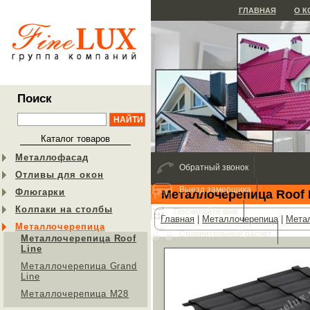
ГЛАВНАЯ
О 
Поиск
Каталог товаров
Металлофасад
Обратный звонок
Отливы для окон
Выезд замерщика
Флюгарки
Металлочерепица Roof 
Колпаки на столбы
Посчитайте мне
Главная
|
Металлочерепица
|
Метал
Металлочерепица
Сравнительный расчет
Металлочерепица Roof
Line
Металлочерепица Grand
Line
Металлочерепица М28