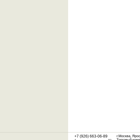
+7 (926) 663-06-89
г.Москва, Яро
Торговый ком