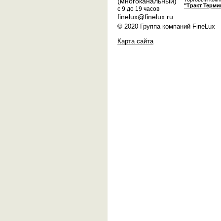
(многоканальный)
"Тракт Терми
с 9 до 19 часов
finelux@finelux.ru
© 2020 Группа компаний FineLux
Карта сайта