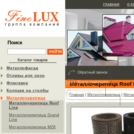
ГЛАВНАЯ
О 
Поиск
Каталог товаров
Металлофасад
Обратный звонок
Отливы для окон
Выезд замерщика
Флюгарки
Металлочерепица Roof 
Колпаки на столбы
Посчитайте мне
Главная
|
Металлочерепица
|
Метал
Металлочерепица
Сравнительный расчет
Металлочерепица Roof
Line
Металлочерепица Grand
Line
Металлочерепица М28