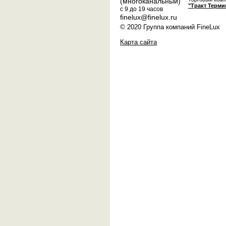
(многоканальный)
"Тракт Терми
с 9 до 19 часов
finelux@finelux.ru
© 2020 Группа компаний FineLux
Карта сайта