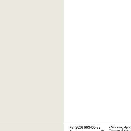
+7 (926) 663-06-89
г.Москва, Яро
Торговый ком