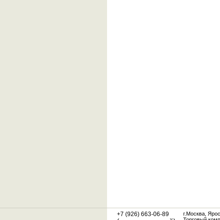
+7 (926) 663-06-89
г.Москва, Яро
Торговый ком