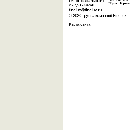
(многоканальный)
"Тракт Терми
с 9 до 19 часов
finelux@finelux.ru
© 2020 Группа компаний FineLux
Карта сайта