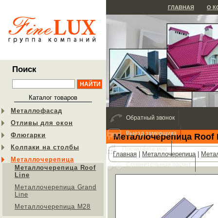
ГЛАВНАЯ
О 
Поиск
Каталог товаров
Металлофасад
Обратный звонок
Отливы для окон
Выезд замерщика
Флюгарки
Металлочерепица Roof 
Колпаки на столбы
Посчитайте мне
Главная
|
Металлочерепица
|
Метал
Металлочерепица
Сравнительный расчет
Металлочерепица Roof
Line
Металлочерепица Grand
Line
Металлочерепица М28