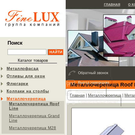
ГЛАВНАЯ
О 
Поиск
Каталог товаров
Металлофасад
Обратный звонок
Отливы для окон
Выезд замерщика
Флюгарки
Металлочерепица Roof 
Колпаки на столбы
Посчитайте мне
Главная
|
Металлочерепица
|
Метал
Металлочерепица
Сравнительный расчет
Металлочерепица Roof
Line
Металлочерепица Grand
Line
Металлочерепица М28