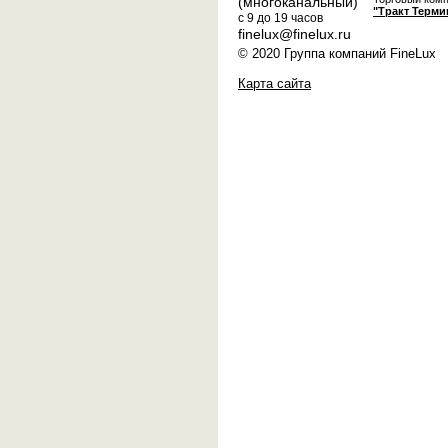
(многоканальный)
"Тракт Терми
с 9 до 19 часов
finelux@finelux.ru
© 2020 Группа компаний FineLux
Карта сайта