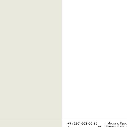
+7 (926) 663-06-89
г.Москва, Яро
Торговый ком