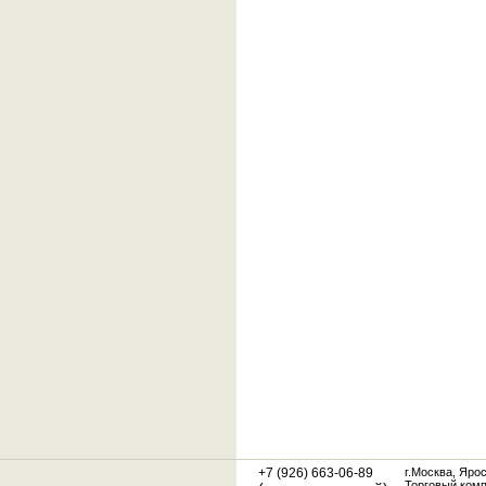
+7 (926) 663-06-89
г.Москва, Яро
Торговый ком