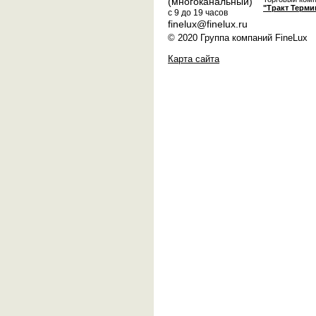
(многоканальный)
"Тракт Терми
с 9 до 19 часов
finelux@finelux.ru
© 2020 Группа компаний FineLux
Карта сайта