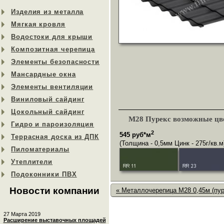
Изделия из металла
Мягкая кровля
Водостоки для крыши
Композитная черепица
Элементы безопасности
Мансардные окна
Элементы вентиляции
Виниловый сайдинг
Цокольный сайдинг
М28 Пурекс возможные цв
Гидро и пароизоляция
2
545 руб*м
Террасная доска из ДПК
(Толщина - 0,5мм Цинк - 275г/кв.м
Пиломатериалы
Утеплители
Подоконники ПВХ
Новости компании
« Металлочерепица М28 0,45м (пур
27 Марта 2019
Расширение выставочных площадей