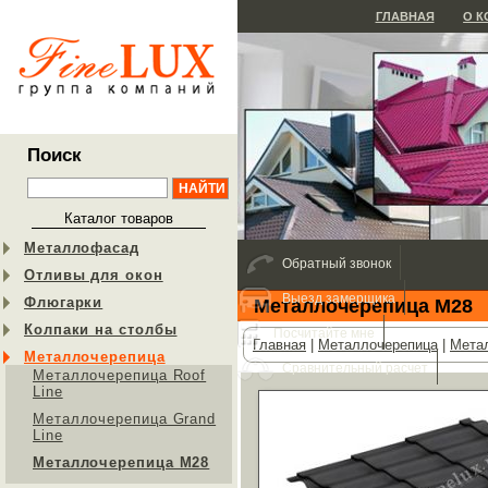
ГЛАВНАЯ
О 
Поиск
Каталог товаров
Металлофасад
Обратный звонок
Отливы для окон
Выезд замерщика
Флюгарки
Металлочерепица М28
Колпаки на столбы
Посчитайте мне
Главная
|
Металлочерепица
|
Мета
Металлочерепица
Сравнительный расчет
Металлочерепица Roof
Line
Металлочерепица Grand
Line
Металлочерепица М28