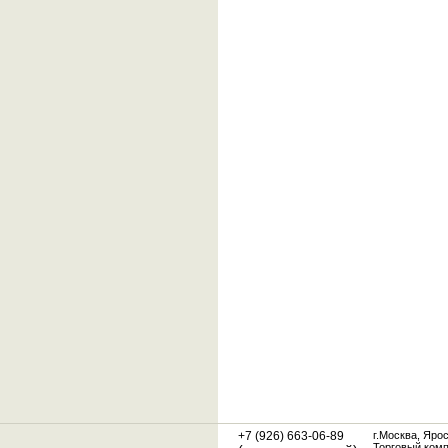
+7 (926) 663-06-89
г.Москва, Яро
Торговый ком