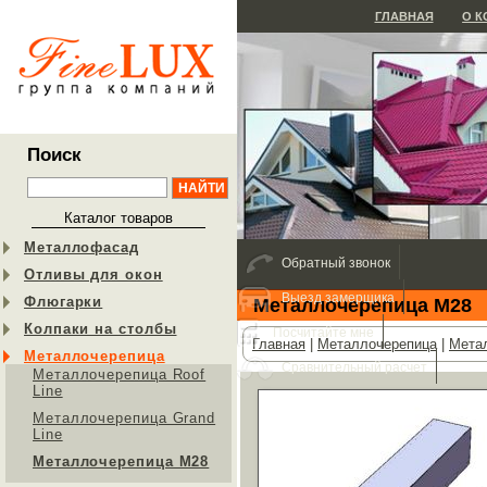
ГЛАВНАЯ
О 
Поиск
Каталог товаров
Металлофасад
Обратный звонок
Отливы для окон
Выезд замерщика
Флюгарки
Металлочерепица М28
Колпаки на столбы
Посчитайте мне
Главная
|
Металлочерепица
|
Мета
Металлочерепица
Сравнительный расчет
Металлочерепица Roof
Line
Металлочерепица Grand
Line
Металлочерепица М28