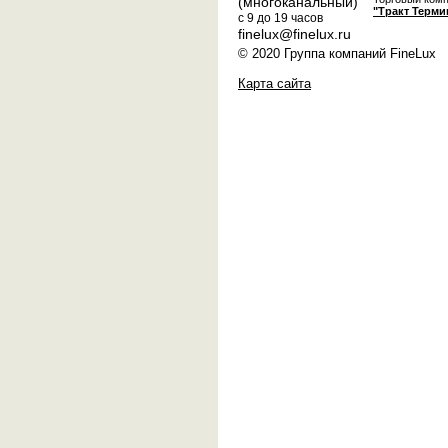
(многоканальный)
"Тракт Терми
с 9 до 19 часов
finelux@finelux.ru
© 2020 Группа компаний FineLux
Карта сайта