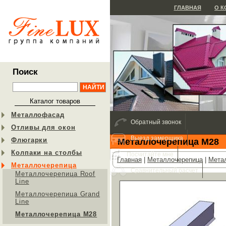
ГЛАВНАЯ
О 
Поиск
Каталог товаров
Металлофасад
Обратный звонок
Отливы для окон
Выезд замерщика
Флюгарки
Металлочерепица М28
Колпаки на столбы
Посчитайте мне
Главная
|
Металлочерепица
|
Мета
Металлочерепица
Сравнительный расчет
Металлочерепица Roof
Line
Металлочерепица Grand
Line
Металлочерепица М28