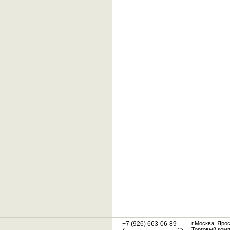
+7 (926) 663-06-89
г.Москва, Яро
Торговый ком