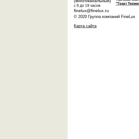
(многоканальный)
"Тракт Терми
с 9 до 19 часов
finelux@finelux.ru
© 2020 Группа компаний FineLux
Карта сайта