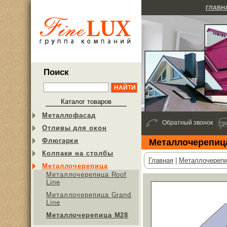
ГЛАВН
Поиск
Каталог товаров
Металлофасад
Обратный звонок
Отливы для окон
Флюгарки
Металлочерепиц
Колпаки на столбы
Главная
|
Металлочереп
Металлочерепица
Металлочерепица Roof
Line
Металлочерепица Grand
Line
Металлочерепица М28