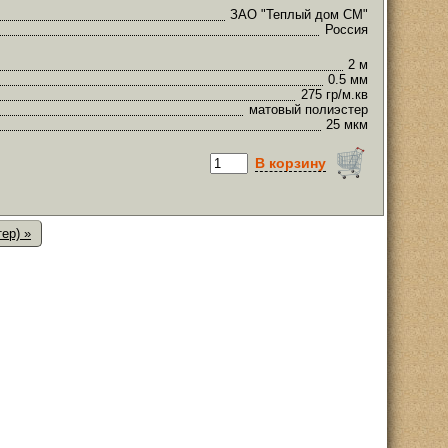
ЗАО "Теплый дом СМ"
Россия
2 м
0.5 мм
275 гр/м.кв
матовый полиэстер
25 мкм
В корзину
ер) »