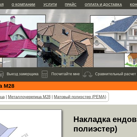
АЯ
О КОМПАНИИ
УСЛУГИ
ПРАЙС
ОПЛАТА И ДОСТАВКА
КО
Выезд замерщика
Посчитайте мне
Сравнительный расчет
а М28
ица
|
Металлочерепица М28
|
Матовый полиэстер (PEMA)
Накладка ендов
полиэстер)