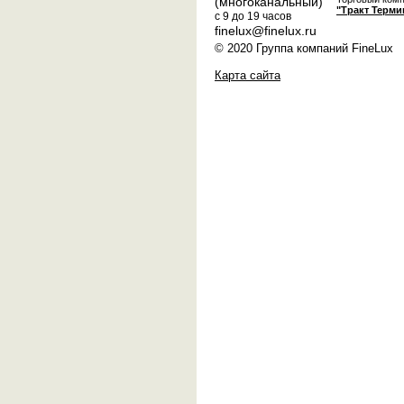
(многоканальный)
"Тракт Терми
с 9 до 19 часов
finelux@finelux.ru
© 2020 Группа компаний FineLux
Карта сайта