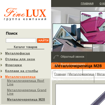
ГЛАВНАЯ
О 
Поиск
Каталог товаров
Металлофасад
Обратный звонок
Отливы для окон
Выезд замерщика
Флюгарки
Металлочерепица М28
Колпаки на столбы
Посчитайте мне
Главная
|
Металлочерепица
|
Мета
Металлочерепица
Сравнительный расчет
Металлочерепица Roof
Line
Металлочерепица Grand
Line
Металлочерепица М28