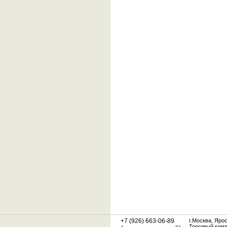
+7 (926) 663-06-89
г.Москва, Яро
Торговый ком