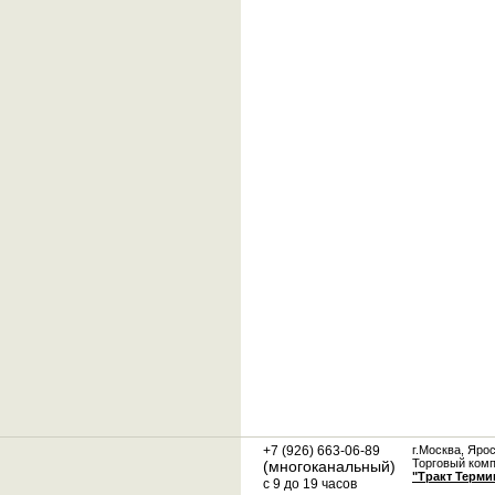
+7 (926) 663-06-89
г.Москва, Яро
Торговый ком
(многоканальный)
"Тракт Терми
с 9 до 19 часов