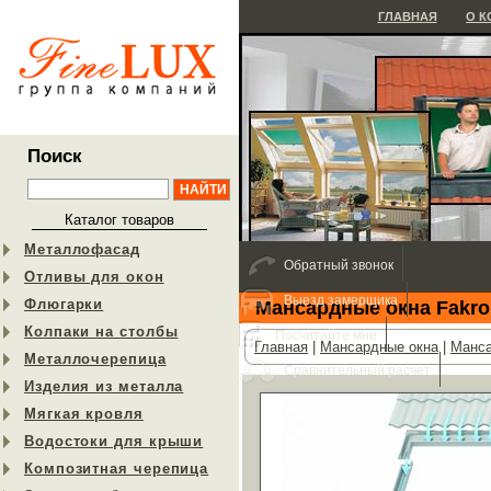
ГЛАВНАЯ
О 
Поиск
Каталог товаров
Металлофасад
Обратный звонок
Отливы для окон
Выезд замерщика
Флюгарки
Мансардные окна Fakro
Колпаки на столбы
Посчитайте мне
Главная
|
Мансардные окна
|
Манса
Металлочерепица
Сравнительный расчет
Изделия из металла
Мягкая кровля
Водостоки для крыши
Композитная черепица