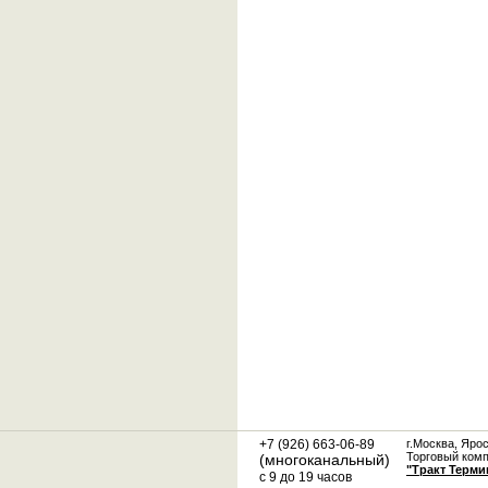
+7 (926) 663-06-89
г.Москва, Яро
Торговый ком
(многоканальный)
"Тракт Терми
с 9 до 19 часов