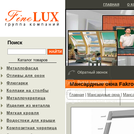
ГЛАВНАЯ
О 
Поиск
Каталог товаров
Металлофасад
Обратный звонок
Отливы для окон
Выезд замерщика
Флюгарки
Мансардные окна Fakro
Колпаки на столбы
Посчитайте мне
Главная
|
Мансардные окна
|
Манса
Металлочерепица
Сравнительный расчет
Изделия из металла
Мягкая кровля
Водостоки для крыши
Композитная черепица