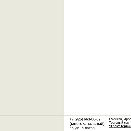
+7 (926) 663-06-89
г.Москва, Яро
Торговый ком
(многоканальный)
"Тракт Терми
с 9 до 19 часов