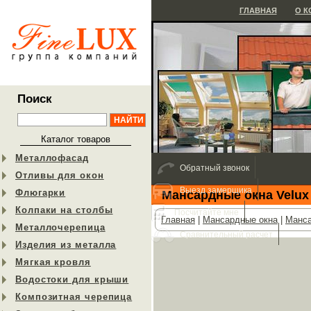
ГЛАВНАЯ
О 
Поиск
Каталог товаров
Металлофасад
Обратный звонок
Отливы для окон
Выезд замерщика
Флюгарки
Мансардные окна Velux
Колпаки на столбы
Посчитайте мне
Главная
|
Мансардные окна
|
Манса
Металлочерепица
Сравнительный расчет
Изделия из металла
Мягкая кровля
Водостоки для крыши
Композитная черепица