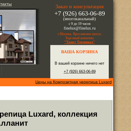
НТАКТЫ
Заказ и консультация
+7 (926) 663-06-89
(многоканальный)
с 9 до 19 часов
finelux@finelux.ru
г.Москва, Ярославское шоссе,
Торговый комплекс
"Тракт Терминал"
ВАША КОРЗИНА
В вашей корзине ничего нет
+7 (926) 663-06-89
Цены на Композитная черепица Luxard
репица Luxard, коллекция
Алланит