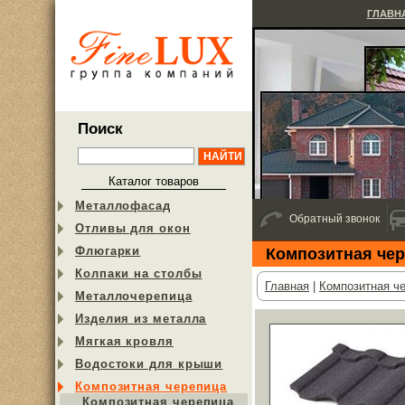
ГЛАВН
Поиск
Каталог товаров
Металлофасад
Обратный звонок
Отливы для окон
Флюгарки
Композитная чер
Колпаки на столбы
Главная
|
Композитная ч
Металлочерепица
Изделия из металла
Мягкая кровля
Водостоки для крыши
Композитная черепица
Композитная черепица