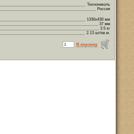
Технониколь
Россия
1330х430 мм
37 мм
3.5 кг
2.13 шт/кв.м.
В корзину