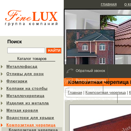
ГЛАВНАЯ
О 
Поиск
Каталог товаров
Металлофасад
Обратный звонок
Отливы для окон
Выезд замерщика
Флюгарки
Композитная черепица 
Колпаки на столбы
Посчитайте мне
Главная
|
Композитная черепица
|
К
Металлочерепица
Сравнительный расчет
Изделия из металла
Мягкая кровля
Водостоки для крыши
Композитная черепица
Композитная черепица