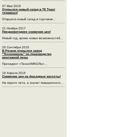
07 Мая 2018
Открылся новый склад в ТК Тракт
терминал!
Открылся новый склад в торговом...
21 Ноября 2017
Предновогоднее снижение цен!
Новый год, кроме новых возможностей...
26 Сентября 2016
В Рязани открылся завод
"Технониколь" по производству
монтажной пены
Президент «ТехноНИКОЛЬ»...
19 Апреля 2016
Снижение цен на фасадные кассеты!
На пороге лета, а значит повышенного...