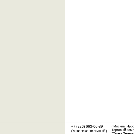
+7 (926) 663-06-89
г.Москва, Яро
Торговый ком
(многоканальный)
"Тракт Терми