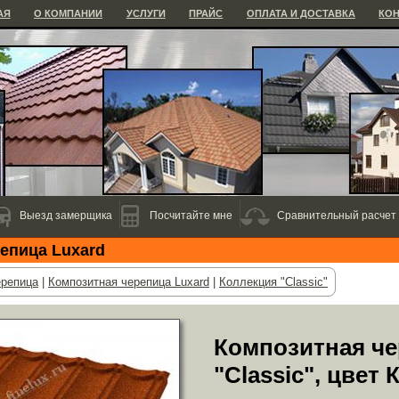
АЯ
О КОМПАНИИ
УСЛУГИ
ПРАЙС
ОПЛАТА И ДОСТАВКА
КО
Выезд замерщика
Посчитайте мне
Сравнительный расчет
епица Luxard
ерепица
|
Композитная черепица Luxard
|
Коллекция "Classic"
Композитная че
"Сlassic", цвет