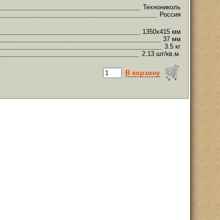
Технониколь
Россия
1350х415 мм
37 мм
3.5 кг
2.13 шт/кв.м.
В корзину