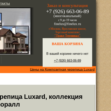
НТАКТЫ
Заказ и консультация
+7 (926) 663-06-89
(многоканальный)
с 9 до 19 часов
finelux@finelux.ru
г.Москва, Ярославское шоссе,
Торговый комплекс
"Тракт Терминал"
ВАША КОРЗИНА
В вашей корзине ничего нет
+7 (926) 663-06-89
Цены на Композитная черепица Luxard
репица Luxard, коллекция
 Коралл