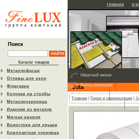
ГЛАВНАЯ
О 
Поиск
Каталог товаров
Металлофасад
Обратный звонок
Отливы для окон
Выезд замерщика
Флюгарки
Juta
Колпаки на столбы
Посчитайте мне
Главная
|
Гидро и пароизоляция
|
J
Металлочерепица
Сравнительный расчет
Изделия из металла
Мягкая кровля
Водостоки для крыши
Композитная черепица