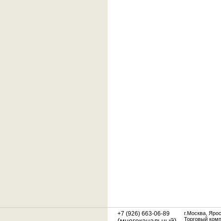
+7 (926) 663-06-89
г.Москва, Яро
Торговый ком
(многоканальный)