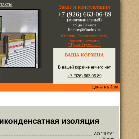
НТАКТЫ
Заказ и консультация
+7 (926) 663-06-89
(многоканальный)
с 9 до 19 часов
finelux@finelux.ru
г.Москва, Ярославское шоссе,
Торговый комплекс
"Тракт Терминал"
ВАША КОРЗИНА
В вашей корзине ничего нет
+7 (926) 663-06-89
Цены на Juta
тиконденсатная изоляция
АО "JUTA"
Чехия