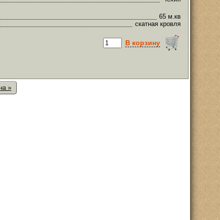
65 м.кв
скатная кровля
В корзину
на »