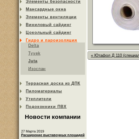
Элементы безопасности
Мансардные окна
Элементы вентиляции
Виниловый сайдинг
Цокольный сайдинг
Гидро и пароизоляция
Delta
Tyvek
« Ютафол Д 110 (специа
Juta
Изоспан
Террасная доска из ДПК
Пиломатериалы
Утеплители
Подоконники ПВХ
Новости компании
27 Марта 2019
Расширение выставочных площадей