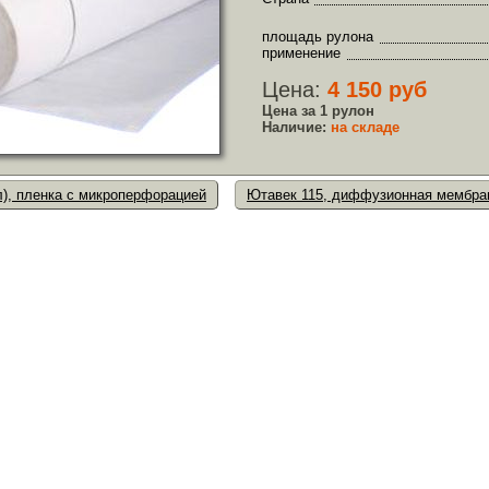
площадь рулона
применение
Цена:
4 150 руб
Цена за 1 рулон
Наличие:
на складе
л), пленка с микроперфорацией
Ютавек 115, диффузионная мембра