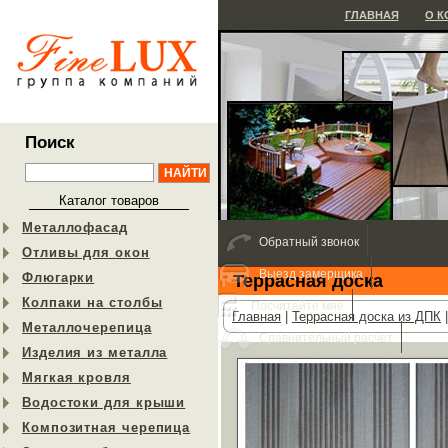
ГЛАВНАЯ
О 
Поиск
Каталог товаров
Металлофасад
Обратный звонок
Отливы для окон
Выезд замерщика
Флюгарки
Террасная доска
Колпаки на столбы
Посчитайте мне
Главная
|
Террасная доска из ДПК
Металлочерепица
Сравнительный расчет
Изделия из металла
Мягкая кровля
Водостоки для крыши
Композитная черепица