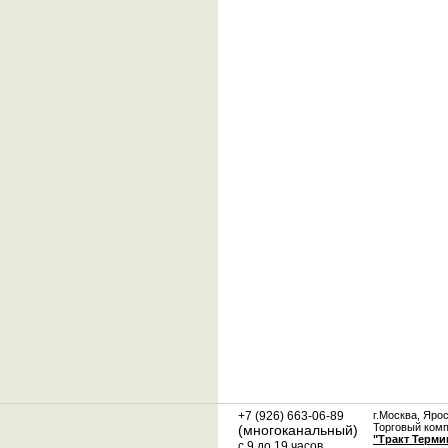
+7 (926) 663-06-89
г.Москва, Яро
Торговый ком
(многоканальный)
"Тракт Терми
с 9 до 19 часов