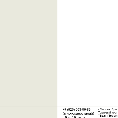
+7 (926) 663-06-89
г.Москва, Яро
Торговый ком
(многоканальный)
"Тракт Терми
с 9 до 19 часов