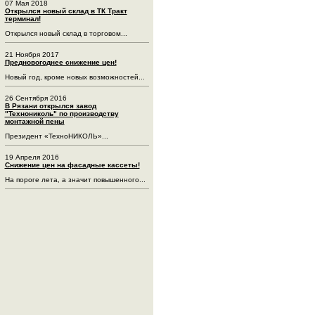
07 Мая 2018
Открылся новый склад в ТК Тракт
терминал!
Открылся новый склад в торговом...
21 Ноября 2017
Предновогоднее снижение цен!
Новый год, кроме новых возможностей...
26 Сентября 2016
В Рязани открылся завод
"Технониколь" по производству
монтажной пены
Президент «ТехноНИКОЛЬ»...
19 Апреля 2016
Снижение цен на фасадные кассеты!
На пороге лета, а значит повышенного...