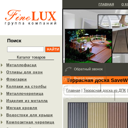
ГЛАВНАЯ
О 
Поиск
Каталог товаров
Металлофасад
Обратный звонок
Отливы для окон
Выезд замерщика
Флюгарки
Террасная доска Save
Колпаки на столбы
Посчитайте мне
Главная
|
Террасная доска из ДПК
Металлочерепица
Сравнительный расчет
Изделия из металла
Мягкая кровля
Водостоки для крыши
Композитная черепица