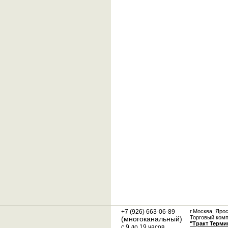
+7 (926) 663-06-89
г.Москва, Яро
Торговый ком
(многоканальный)
"Тракт Терми
с 9 до 19 часов