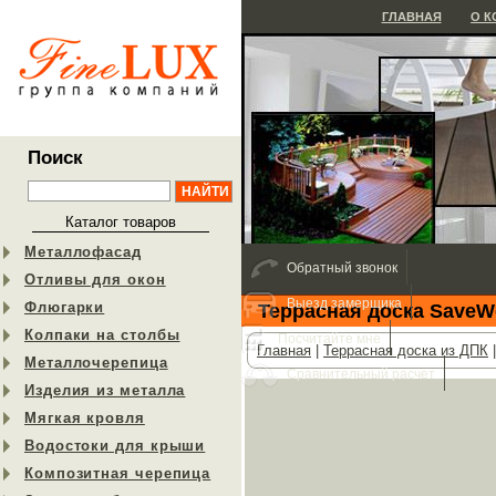
ГЛАВНАЯ
О 
Поиск
Каталог товаров
Металлофасад
Обратный звонок
Отливы для окон
Выезд замерщика
Флюгарки
Террасная доска Save
Колпаки на столбы
Посчитайте мне
Главная
|
Террасная доска из ДПК
Металлочерепица
Сравнительный расчет
Изделия из металла
Мягкая кровля
Водостоки для крыши
Композитная черепица