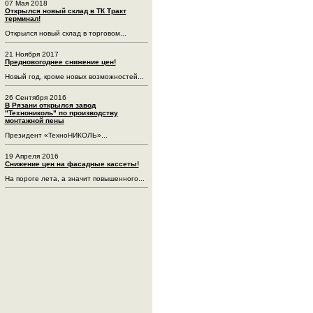
07 Мая 2018
Открылся новый склад в ТК Тракт
терминал!
Открылся новый склад в торговом...
21 Ноября 2017
Предновогоднее снижение цен!
Новый год, кроме новых возможностей...
26 Сентября 2016
В Рязани открылся завод
"Технониколь" по производству
монтажной пены
Президент «ТехноНИКОЛЬ»...
19 Апреля 2016
Снижение цен на фасадные кассеты!
На пороге лета, а значит повышенного...