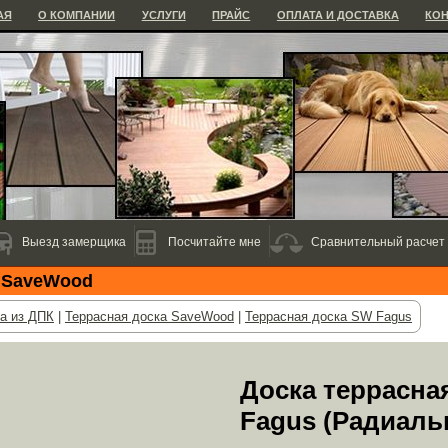
АЯ
О КОМПАНИИ
УСЛУГИ
ПРАЙС
ОПЛАТА И ДОСТАВКА
КО
Выезд замерщика
Посчитайте мне
Сравнительный расчет
а SaveWood
а из ДПК
|
Террасная доска SaveWood
|
Террасная доска SW Fagus
Доска террасна
Fagus (Радиаль