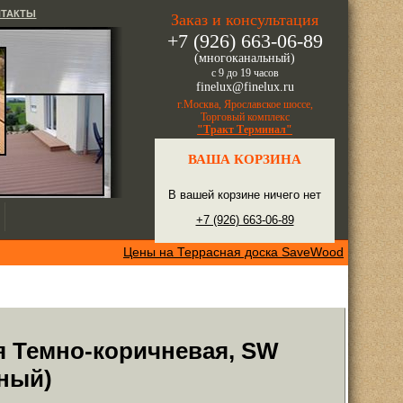
НТАКТЫ
Заказ и консультация
+7 (926) 663-06-89
(многоканальный)
с 9 до 19 часов
finelux@finelux.ru
г.Москва, Ярославское шоссе,
Торговый комплекс
"Тракт Терминал"
ВАША КОРЗИНА
В вашей корзине ничего нет
+7 (926) 663-06-89
Цены на Террасная доска SaveWood
я Темно-коричневая, SW
ный)