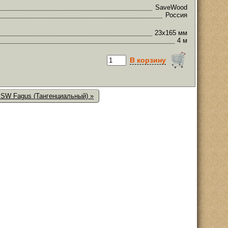
SaveWood
Россия
23х165 мм
4 м
В корзину
 SW Fagus (Тангенциальный) »