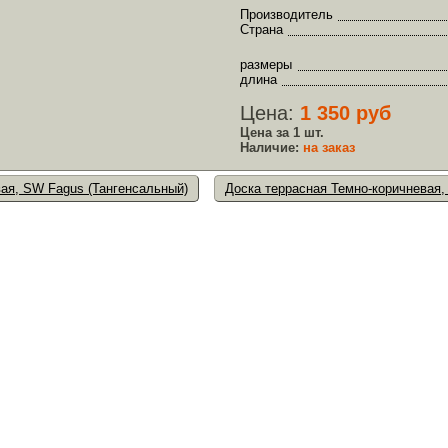
Производитель
Страна
размеры
длина
Цена:
1 350 руб
Цена за 1 шт.
Наличие:
на заказ
ая, SW Fagus (Тангенсальный)
Доска террасная Темно-коричневая,