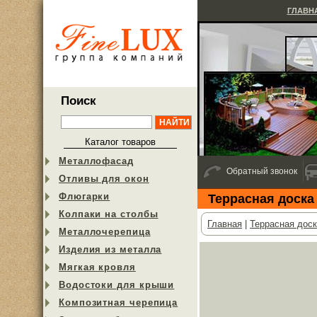
ГЛАВН
Поиск
Каталог товаров
Металлофасад
Обратный звонок
Отливы для окон
Флюгарки
Террасная доск
Колпаки на столбы
Главная
|
Террасная доск
Металлочерепица
Изделия из металла
Мягкая кровля
Водостоки для крыши
Композитная черепица