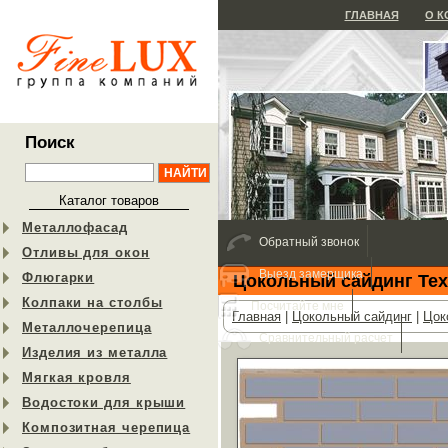
ГЛАВНАЯ
О 
Поиск
Каталог товаров
Металлофасад
Обратный звонок
Отливы для окон
Выезд замерщика
Флюгарки
Цокольный сайдинг Тех
Колпаки на столбы
Посчитайте мне
Главная
|
Цокольный сайдинг
|
Цок
Металлочерепица
Сравнительный расчет
Изделия из металла
Мягкая кровля
Водостоки для крыши
Композитная черепица