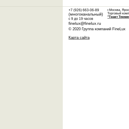
+7 (926) 663-06-89
г.Москва, Яро
Торговый ком
(многоканальный)
"Тракт Терми
с 9 до 19 часов
finelux@finelux.ru
© 2020 Группа компаний FineLux
Карта сайта