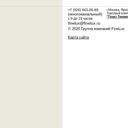
+7 (926) 663-06-89
г.Москва, Яро
Торговый ком
(многоканальный)
"Тракт Терми
с 9 до 19 часов
finelux@finelux.ru
© 2020 Группа компаний FineLux
Карта сайта