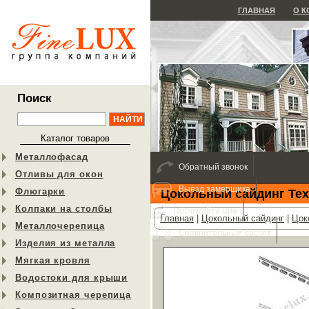
ГЛАВНАЯ
О 
Поиск
Каталог товаров
Металлофасад
Обратный звонок
Отливы для окон
Выезд замерщика
Флюгарки
Цокольный сайдинг Тех
Колпаки на столбы
Посчитайте мне
Главная
|
Цокольный сайдинг
|
Цок
Металлочерепица
Сравнительный расчет
Изделия из металла
Мягкая кровля
Водостоки для крыши
Композитная черепица