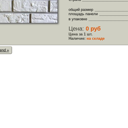
общий размер
площадь панели
в упаковке
Цена:
0 руб
Цена за 1 шт.
Наличие:
на складе
end »