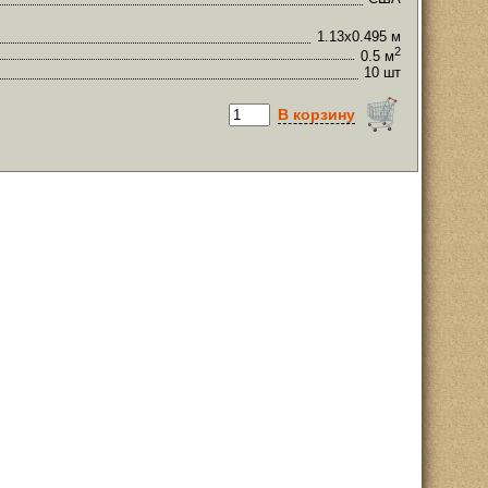
1.13х0.495 м
2
0.5 м
10 шт
В корзину