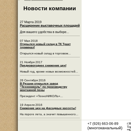
Новости компании
27 Марта 2019
Расширение выставочных площадей
Для вашего удобства в выборе...
07 Мая 2018
Открылся новый склад в ТК Тракт
терминал!
Открылся новый склад в торговом...
21 Ноября 2017
Предновогоднее снижение цен!
Новый год, кроме новых возможностей...
26 Сентября 2016
В Рязани открылся завод
"Технониколь" по производству
монтажной пены
Президент «ТехноНИКОЛЬ»...
19 Апреля 2016
Снижение цен на фасадные кассеты!
На пороге лета, а значит повышенного...
+7 (926) 663-06-89
г.
То
(многоканальный)
"Т