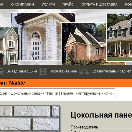
АЯ
О КОМПАНИИ
УСЛУГИ
ПРАЙС
ОПЛАТА И ДОСТАВКА
КО
Выезд замерщика
Посчитайте мне
Сравнительный расчет
г Nailite
динг
|
Цокольный сайдинг Nailite
|
Панели имитирующие кирпич
Цокольная панел
Производитель
Страна