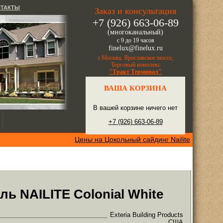
НТАКТЫ
Заказ и консультация
+7 (926) 663-06-89
(многоканальный)
с 9 до 19 часов
finelux@finelux.ru
г.Москва, Ярославское шоссе,
Торговый комплекс
"Тракт Терминал"
ВАША КОРЗИНА
В вашей корзине ничего нет
+7 (926) 663-06-89
Цены на Цокольный сайдинг Nailite
ь NAILITE Colonial White
Exteria Building Products
США