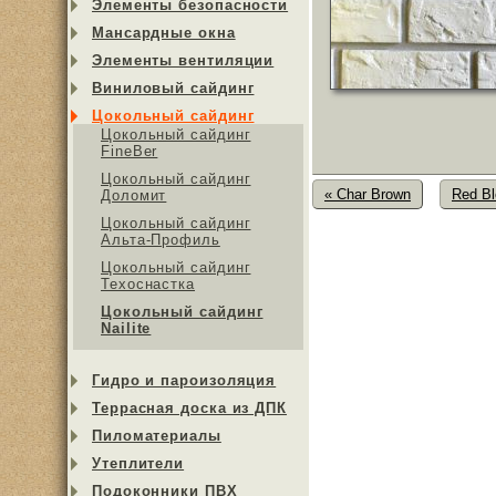
Элементы безопасности
Мансардные окна
Элементы вентиляции
Виниловый сайдинг
Цокольный сайдинг
Цокольный сайдинг
FineBer
Цокольный сайдинг
« Char Brown
Red Bl
Доломит
Цокольный сайдинг
Альта-Профиль
Цокольный сайдинг
Техоснастка
Цокольный сайдинг
Nailite
Гидро и пароизоляция
Террасная доска из ДПК
Пиломатериалы
Утеплители
Подоконники ПВХ