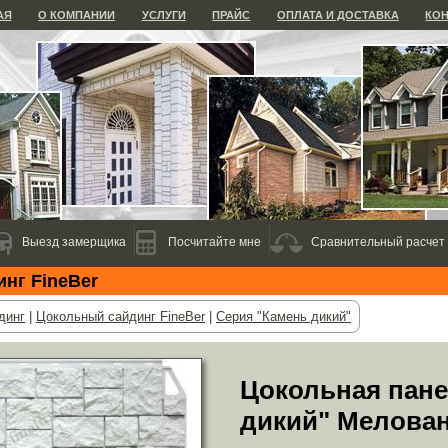
АЯ
О КОМПАНИИ
УСЛУГИ
ПРАЙС
ОПЛАТА И ДОСТАВКА
КО
Выезд замерщика
Посчитайте мне
Сравнительный расчет
нг FineBer
динг
|
Цокольный сайдинг FineBer
|
Серия "Камень дикий"
Цокольная пане
дикий" Мелова