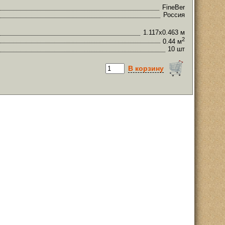
FineBer
Россия
1.117х0.463 м
2
0.44 м
10 шт
В корзину