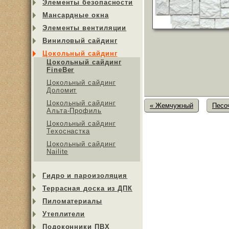
Элементы безопасности
Мансардные окна
Элементы вентиляции
Виниловый сайдинг
Цокольный сайдинг
Цокольный сайдинг
FineBer
Цокольный сайдинг
Доломит
Цокольный сайдинг
« Жемчужный
Песо
Альта-Профиль
Цокольный сайдинг
Техоснастка
Цокольный сайдинг
Nailite
Гидро и пароизоляция
Террасная доска из ДПК
Пиломатериалы
Утеплители
Подоконники ПВХ