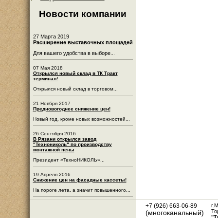
Новости компании
27 Марта 2019
Расширение выставочных площадей
Для вашего удобства в выборе...
07 Мая 2018
Открылся новый склад в ТК Тракт
терминал!
Открылся новый склад в торговом...
21 Ноября 2017
Предновогоднее снижение цен!
Новый год, кроме новых возможностей...
26 Сентября 2016
В Рязани открылся завод
"Технониколь" по производству
монтажной пены
Президент «ТехноНИКОЛЬ»...
19 Апреля 2016
Снижение цен на фасадные кассеты!
На пороге лета, а значит повышенного...
+7 (926) 663-06-89
г.
То
(многоканальный)
"Т