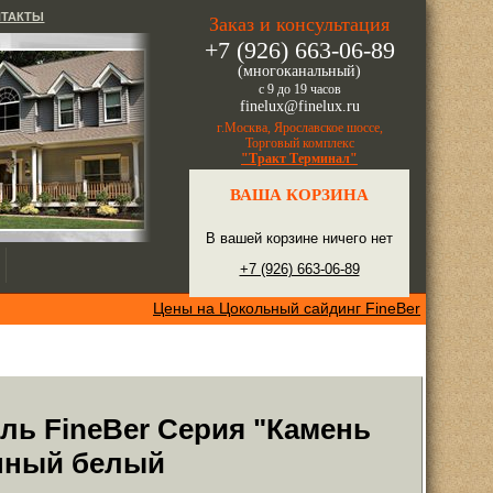
НТАКТЫ
Заказ и консультация
+7 (926) 663-06-89
(многоканальный)
с 9 до 19 часов
finelux@finelux.ru
г.Москва, Ярославское шоссе,
Торговый комплекс
"Тракт Терминал"
ВАША КОРЗИНА
В вашей корзине ничего нет
+7 (926) 663-06-89
Цены на Цокольный сайдинг FineBer
ль FineBer Серия "Камень
нный белый