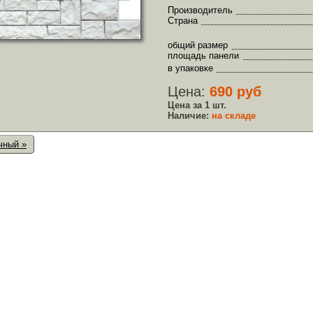
Производитель
Страна
общий размер
площадь панели
в упаковке
Цена:
690 руб
Цена за 1 шт.
Наличие:
на складе
чный »