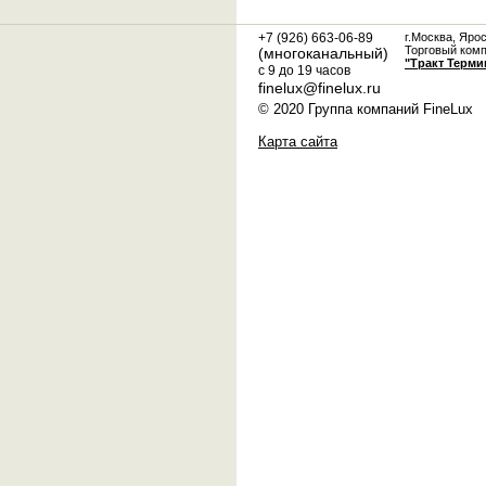
+7 (926) 663-06-89
г.Москва, Яро
Торговый ком
(многоканальный)
"Тракт Терми
с 9 до 19 часов
finelux@finelux.ru
© 2020 Группа компаний FineLux
Карта сайта