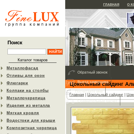
ГЛАВНАЯ
О 
Поиск
Каталог товаров
Металлофасад
Обратный звонок
Отливы для окон
Выезд замерщика
Флюгарки
Цокольный сайдинг Ал
Колпаки на столбы
Посчитайте мне
Главная
|
Цокольный сайдинг
|
Цок
Металлочерепица
Сравнительный расчет
Изделия из металла
Мягкая кровля
Водостоки для крыши
Композитная черепица