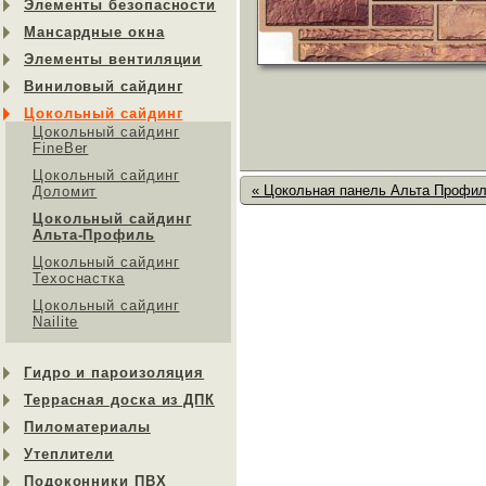
Элементы безопасности
Мансардные окна
Элементы вентиляции
Виниловый сайдинг
Цокольный сайдинг
Цокольный сайдинг
FineBer
Цокольный сайдинг
« Цокольная панель Альта Профил
Доломит
Цокольный сайдинг
Альта-Профиль
Цокольный сайдинг
Техоснастка
Цокольный сайдинг
Nailite
Гидро и пароизоляция
Террасная доска из ДПК
Пиломатериалы
Утеплители
Подоконники ПВХ