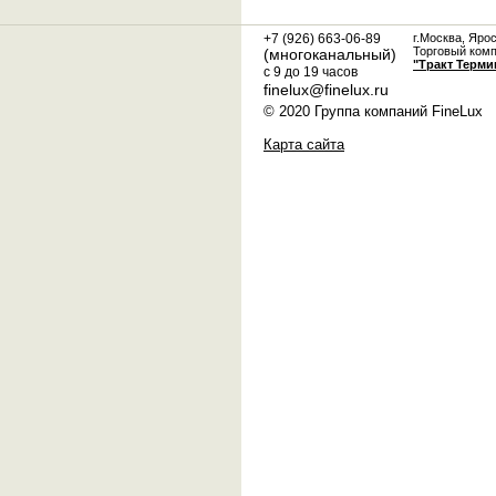
+7 (926) 663-06-89
г.Москва, Яро
Торговый ком
(многоканальный)
"Тракт Терми
с 9 до 19 часов
finelux@finelux.ru
© 2020 Группа компаний FineLux
Карта сайта