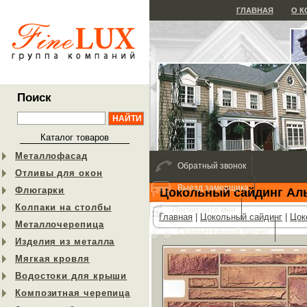
ГЛАВНАЯ
О 
Поиск
Каталог товаров
Металлофасад
Обратный звонок
Отливы для окон
Выезд замерщика
Флюгарки
Цокольный сайдинг Ал
Колпаки на столбы
Посчитайте мне
Главная
|
Цокольный сайдинг
|
Цок
Металлочерепица
Сравнительный расчет
Изделия из металла
Мягкая кровля
Водостоки для крыши
Композитная черепица